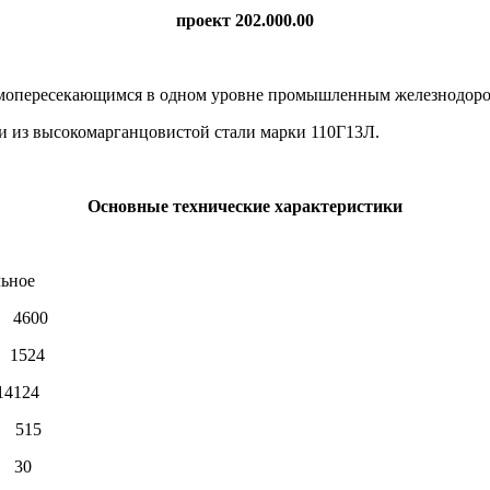
проект 202.000.00
аимопересекающимся в одном уровне промышленным железнодор
и из высокомарганцовистой стали марки 110Г13Л.
Основные технические характеристики
ое
600
24
24
 515
 30