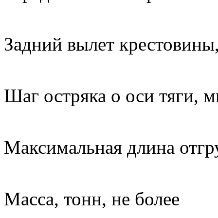
2 
Задний вылет крес
3 
Шаг остряка о оси т
1
Максимальная длина отгр
14 
Масса, тон