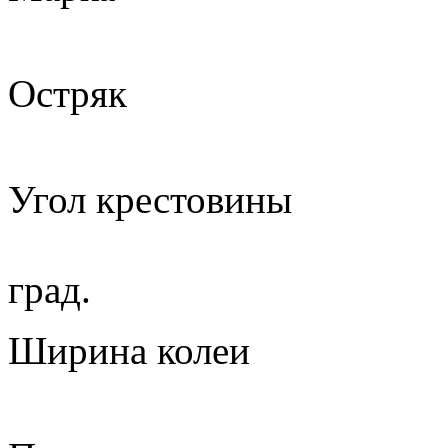
1
Остряк
кас
Угол крес
6,2
град.
Ширина 
1 